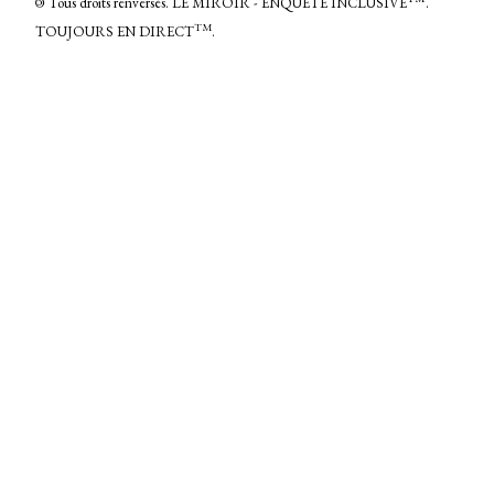
©
Tous droits renversés. LE MIROIR - ENQUÊTE INCLUSIVE
.
TM
TOUJOURS EN DIRECT
.
Présenté par Blogger
© LE MIROIR ENQUÊTE INCLUSIVE