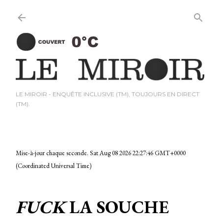
Passer au contenu princi
LE MIROIR - ENQUÊTE INCLUSIVE (TM), TOUJOURS EN DIRECT
(TM).
Mise-à-jour chaque seconde.
Sat Aug 08 2026 22:27:47 GMT+0000
(Coordinated Universal Time)
FUCK
LA SOUCHE