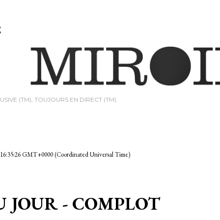
Passer au contenu principal
USIVE (TM), TOUJOURS EN DIRECT (TM).
 16:35:28 GMT+0000 (Coordinated Universal Time)
 JOUR - COMPLOT